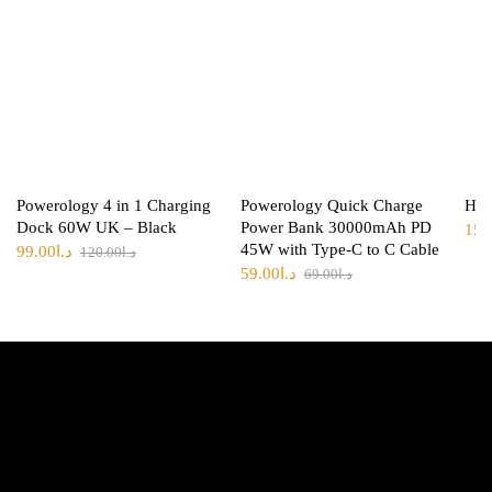
Powerology 4 in 1 Charging
Powerology Quick Charge
Hoc
Dock 60W UK – Black
Power Bank 30000mAh PD
15.
45W with Type-C to C Cable
د.ا
99.00
د.ا
120.00
د.ا
59.00
د.ا
69.00