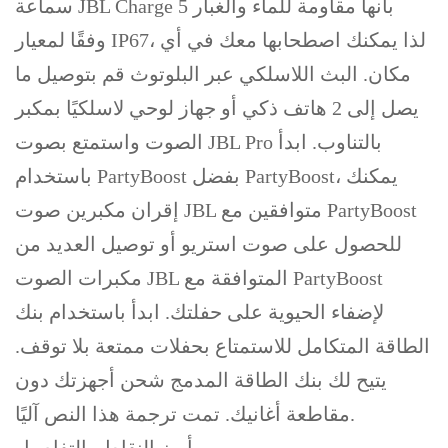
سماعة JBL Charge 5 بأنها مقاومة للماء والغبار
وفقًا لمعيار IP67، لذا يمكنك اصطحابها معك في أي
مكان. البث اللاسلكي عبر البلوتوث قم بتوصيل ما
يصل إلى 2 هاتف ذكي أو جهاز لوحي لاسلكيًا بمكبر
الصوت واستمتع بصوت JBL Pro بالتناوب. ابدأ
باستخدام PartyBoost بفضل PartyBoost، يمكنك
إقران مكبرين صوت JBL متوافقين مع PartyBoost
للحصول على صوت استريو أو توصيل العديد من
مكبرات الصوت JBL المتوافقة مع PartyBoost
لإضفاء الحيوية على حفلتك. ابدأ باستخدام بنك
الطاقة المتكامل للاستمتاع بحفلات ممتعة بلا توقف.
يتيح لك بنك الطاقة المدمج شحن أجهزتك دون
مقاطعة أغانيك. تمت ترجمة هذا النص آليًا.