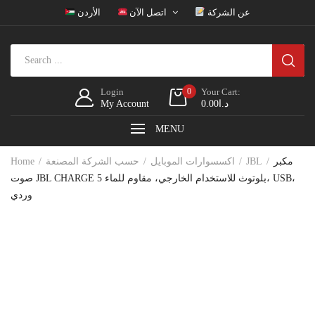
عن الشركة
اتصل الآن
الأردن
Login
0
Your Cart:
د.ا
0.00
My Account
MENU
مكبر
JBL
اكسسوارات الموبايل
حسب الشركة المصنعة
Home
صوت JBL CHARGE 5 بلوتوث للاستخدام الخارجي، مقاوم للماء، USB،
وردي