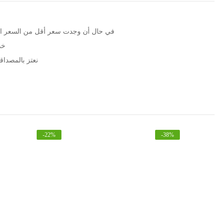
الرجاء التوا WhatsApp في حال أن وجدت سعر أقل من السعر المعلن
خد
نعتز بالمصداقية مع مرور 5
-
22
%
-
38
%