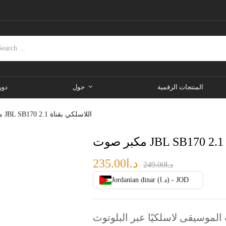
المنتجات الرقمية
حول
دور
مكبر صوت JBL SB170 اللاسلكي بقناة 2.1
ت
235.00
د.ا
249.00
د.ا
Jordanian dinar (د.ا) - JOD
الموسيقى لاسلكيًا عبر البلوتوث