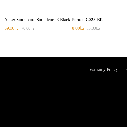
Anker Soundcore Soundcore 3 Black
Porodo C025-BK
59.00
د.ا
8.00
د.ا
70.00
د.ا
15.00
د.ا
Warranty Policy