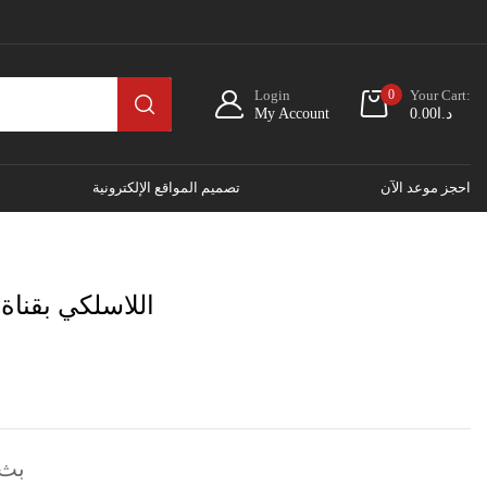
Login
0
Your Cart:
My Account
0.00
د.ا
احجز موعد الآن
تصميم المواقع الإلكترونية
مكبر صو JBL SB170 اللاسلكي بقناة 2.1
بث 