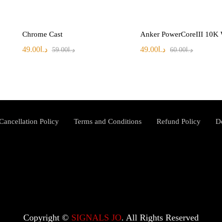
Chrome Cast
Anker PowerCoreIII 10K 
49.00
د.ا
49.00
د.ا
59.00
د.ا
60.00
د.ا
Cancellation Policy
Terms and Conditions
Refund Policy
D
Copyright ©️
SIGNALS JO
. All Rights Reserved