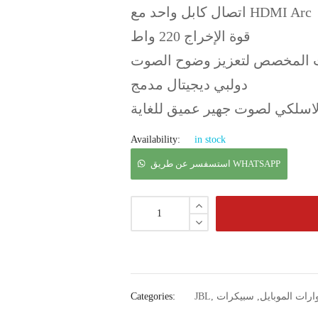
اتصال كابل واحد مع HDMI Arc
قوة الإخراج 220 واط
 المخصص لتعزيز وضوح الصوت
دولبي ديجيتال مدمج
اسلكي لصوت جهير عميق للغاية
Availability:
in stock
استسفسر عن طريق WHATSAPP
Categories:
JBL
,
سبيكرات
,
رات الموبايل