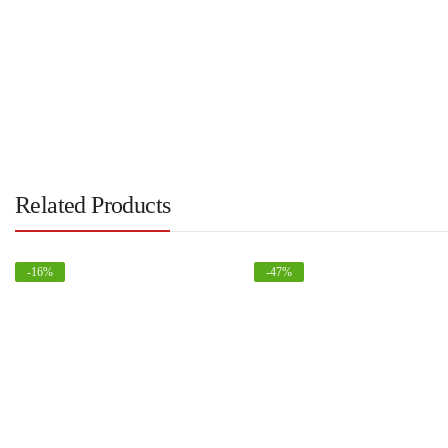
Related Products
-
16
%
-
47
%