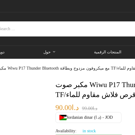
المنتجات الرقمية
حول
دور
مكبر صوت Wiwu P17 Thunder Bluetooth مع ميكروفون مزدوج وبطاقة
د.ا
90.00
د.ا
99.00
Jordanian dinar (د.ا) - JOD
Availability:
in stock