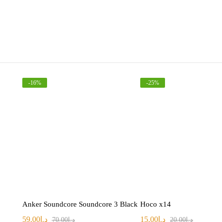
-
16
%
-
25
%
Anker Soundcore Soundcore 3 Black
Hoco x14
د.ا
15.00
د.ا
59.00
د.ا
20.00
د.ا
70.00