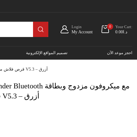
Login
0
Your Cart:
د.ا
0.00
My Account
احجز موعد الآن
تصميم المواقع الإلكترونية
مكبر صوت Wiwu P17 Thunder Bluetooth مع ميكروفون مزدوج وبطاقة TF/قرص فلاش مقاوم للماء V5.3 – أزرق
TF/قرص فلاش مقاوم للماء V5.3 – أزرق