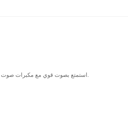
استمتع بصوت قوي مع مكبرات صوت مزدوجة عالية التردد 40 وات 66 مم مع اهتزازات جهير.