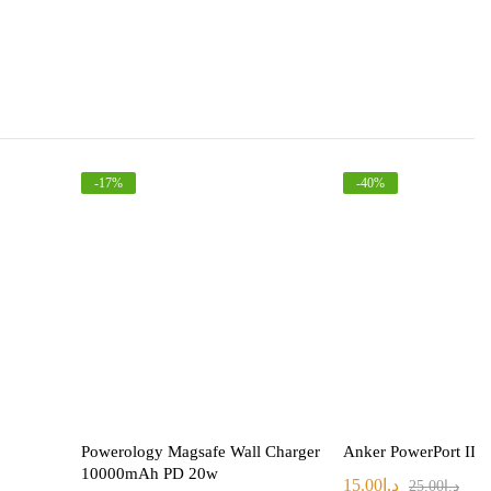
-
17
%
-
40
%
Powerology Magsafe Wall Charger
Anker PowerPort III
10000mAh PD 20w
د.ا
15.00
د.ا
25.00