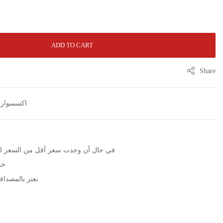
ADD TO CART
Share
اكسسوارات
الرجاء التواصل عبر زر WhatsApp في حال أن وجدت سعر أقل من الس
خد
نعتز بالمصداقية مع مرور 5