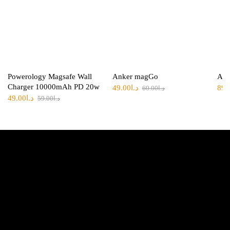
Powerology Magsafe Wall
Anker magGo
Ank
Charger 10000mAh PD 20w
49.00
د.ا
89.
60.00
د.ا
49.00
د.ا
59.00
د.ا