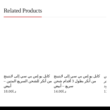
Related Products
 إس
كابل يو إس بي سي إلى لايتينج
كابل يو إس بي سي إلى لايتينج
بي سي من أنكر بطول 0.9 متر
من أنكر بطول 3 أقدام شحن
من أنكر للشحن السريع المتين –
سود
سريع – أبيض
أبيض
12.
د.ا
14.00
د.ا
18.00